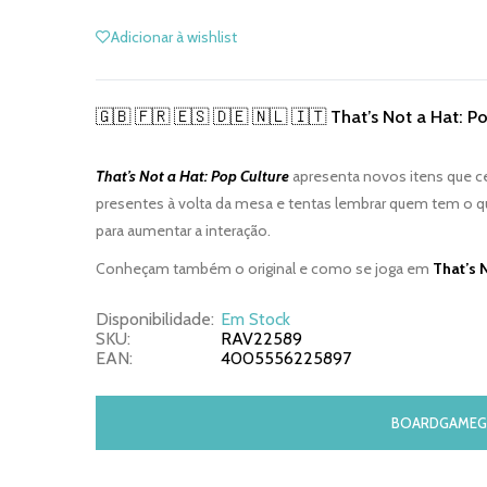
Adicionar à wishlist
🇬🇧 🇫🇷 🇪🇸 🇩🇪 🇳🇱 🇮🇹 That’s Not a Hat: P
That’s Not a Hat: Pop Culture
apresenta novos itens que c
presentes à volta da mesa e tentas lembrar quem tem o quê
para aumentar a interação.
Conheçam também o original e como se joga em
That’s 
Disponibilidade:
Em Stock
SKU:
RAV22589
EAN:
4005556225897
BOARDGAMEG