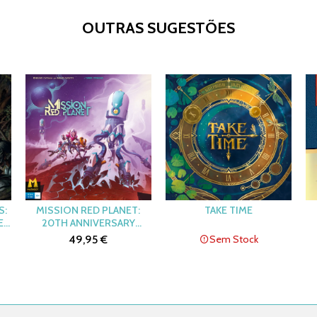
OUTRAS SUGESTÕES
S:
MISSION RED PLANET:
TAKE TIME
SED
20TH ANNIVERSARY
EDITION
49,95 €
Sem Stock