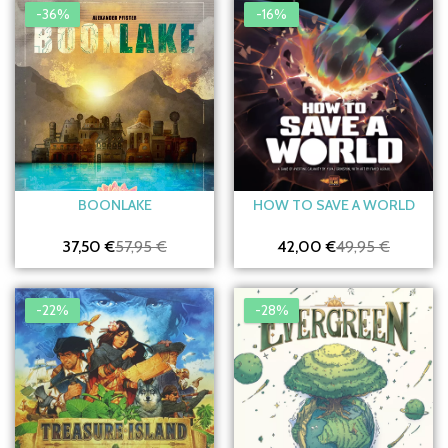
-36%
-16%
BOONLAKE
HOW TO SAVE A WORLD
37,50 €
57,95 €
42,00 €
49,95 €
-22%
-28%