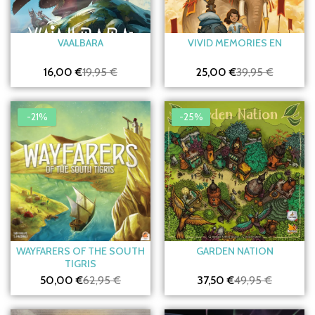
VAALBARA
VIVID MEMORIES EN
16,00 €
19,95 €
25,00 €
39,95 €
-21%
-25%
WAYFARERS OF THE SOUTH
GARDEN NATION
TIGRIS
50,00 €
62,95 €
37,50 €
49,95 €