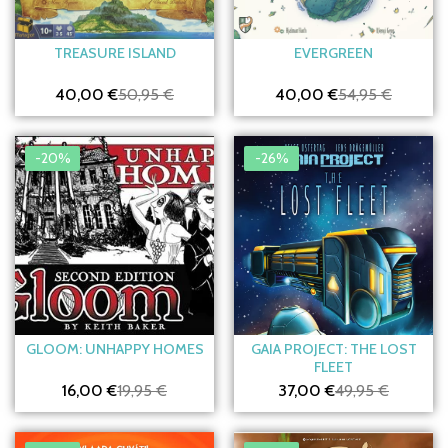
TREASURE ISLAND
EVERGREEN
40,00 €
50,95 €
40,00 €
54,95 €
-20%
-26%
GLOOM: UNHAPPY HOMES
GAIA PROJECT: THE LOST
FLEET
16,00 €
19,95 €
37,00 €
49,95 €