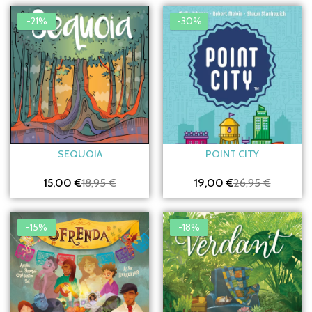
-21%
-30%
SEQUOIA
POINT CITY
15,00 €
18,95 €
19,00 €
26,95 €
-15%
-18%