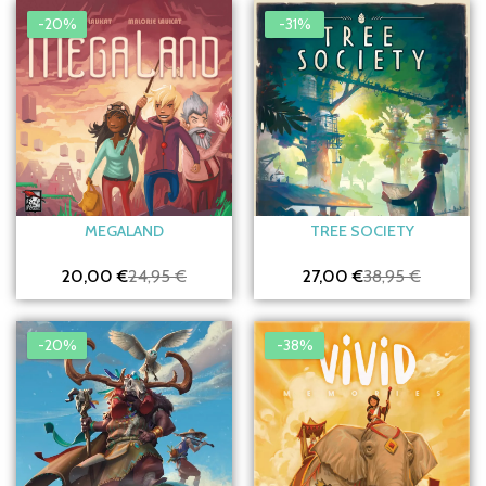
-20%
-31%
MEGALAND
TREE SOCIETY
20,00 €
24,95 €
27,00 €
38,95 €
-20%
-38%