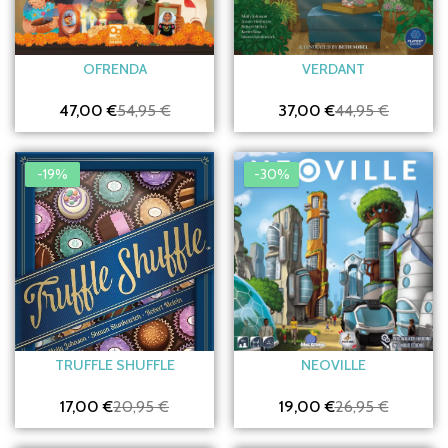
OFRENDA
VERDANT
47,00 €
54,95 €
37,00 €
44,95 €
-19%
-30%
TRUFFLE SHUFFLE
NEOVILLE
17,00 €
20,95 €
19,00 €
26,95 €