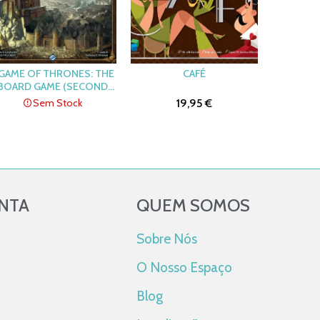
 GAME OF THRONES: THE
CAFÉ
BOARD GAME (SECOND
EDITION)
Sem Stock
19,95 €
ONTA
QUEM SOMOS
Sobre Nós
O Nosso Espaço
Blog