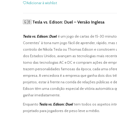
Adicionar à wishlist
🇬🇧 Tesla vs. Edison: Duel – Versão Inglesa
Tesla vs. Edison: Duel
é um jogo de cartas de 15-30 minutos
Correntes” à tona num jogo fácil de aprender, rápido, ma
controlo de Nikola Tesla ou Thomas Edison e constroem 
dos Estados Unidos, avançam as tecnologias mais recent
torno das tecnologias AC e DC e compram ações de empres
trazem personalidades famosas da época, cada uma oferec
empresa. A vencedora é a empresa que ganha dois dos três
projetos, estar à frente na corrida de relações públicas e de
Edison têm uma condição especial de vitória automática q
ganhar imediatamente.
Enquanto
Tesla vs. Edison: Duel
tem todos os aspetos intro
projetado para jogadores de peso leve a médio.