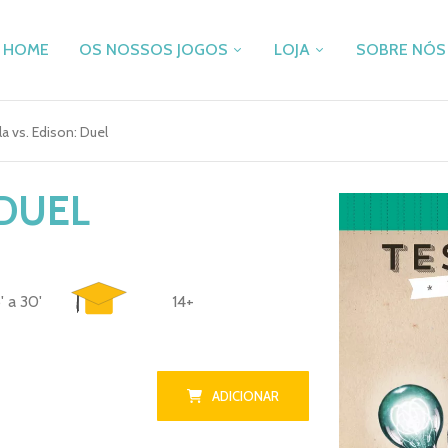
HOME
OS NOSSOS JOGOS
LOJA
SOBRE NÓS
a vs. Edison: Duel
SKY TEAM
JOGOS DE TABULEIR
PANDA
PUZZLES
 DUEL
PÉ DE FEIJÃO
ACESSÓRIOS
PAPEL & MAR SALGADO
RECOMENDAÇÕES
DECRYPTO
PROMOÇÕES
FLAMECRAFT
OUTLET
' a 30'
14+
CASCADIA
VALE DE COMPRAS
ZOMBIE KIDZ EVOLUTION
TAKENOKO
ADICIONAR