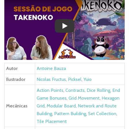
Play
Autor
Antoine Bauza
Ilustrador
Nicolas Fructus
,
Picksel
,
Yuio
Action Points
,
Contracts
,
Dice Rolling
,
End
Game Bonuses
,
Grid Movement
,
Hexagon
Mecânicas
Grid
,
Modular Board
,
Network and Route
Building
,
Pattern Building
,
Set Collection
,
Tile Placement