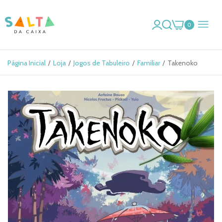
0
Página Inicial
Loja
Jogos de Tabuleiro
Familiar
Takenoko