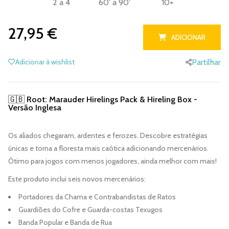
2 a 4
60' a 90'
10+
27,95 €
ADICIONAR
Adicionar à wishlist
Partilhar
🇬🇧 Root: Marauder Hirelings Pack & Hireling Box -
Versão Inglesa
Os aliados chegaram, ardentes e ferozes. Descobre estratégias
únicas e torna a floresta mais caótica adicionando mercenários.
Ótimo para jogos com menos jogadores, ainda melhor com mais!
Este produto inclui seis novos mercenários:
Portadores da Chama e Contrabandistas de Ratos
Guardiões do Cofre e Guarda-costas Texugos
Banda Popular e Banda de Rua