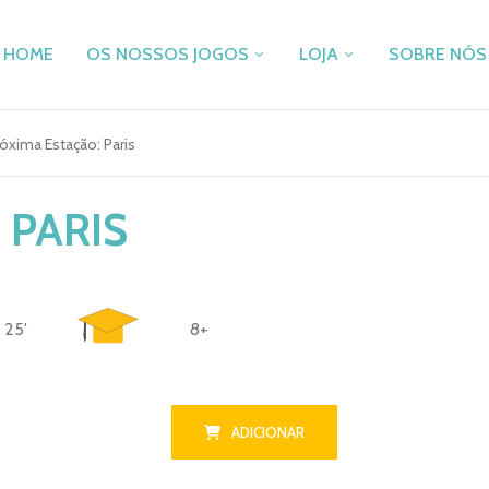
HOME
OS NOSSOS JOGOS
LOJA
SOBRE NÓS
óxima Estação: Paris
SKY TEAM
JOGOS DE TABULEIR
PANDA
PUZZLES
 PARIS
PÉ DE FEIJÃO
ACESSÓRIOS
PAPEL & MAR SALGADO
RECOMENDAÇÕES
DECRYPTO
PROMOÇÕES
FLAMECRAFT
OUTLET
25'
8+
CASCADIA
VALE DE COMPRAS
ZOMBIE KIDZ EVOLUTION
TAKENOKO
ADICIONAR