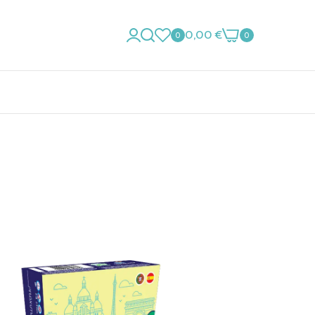
0,00 €
0
0
O
ABSTRATOS
CARTAS
COOPERATIVO
DECKBOXES
ESTRATÉGIA
DICE SETS
TOP INICIANTES
EXPANSÕES
SLEEVES
TOP FAMÍLIAS
FAMILIAR
TAPETES
TOP PARTY
INFANTIL
DIVERSOS
TOP CRIANÇAS
PARTY GAME
ROLL & WRITE