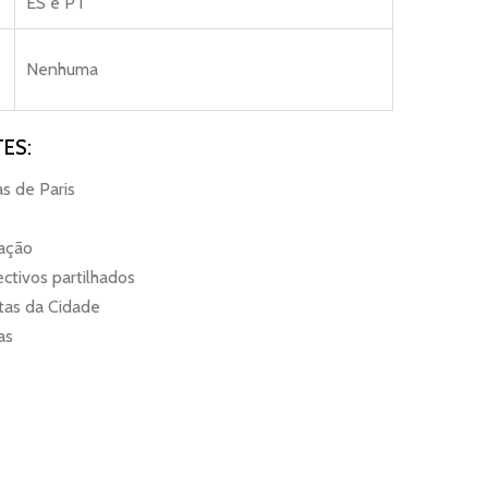
ES e PT
Nenhuma
ES:
s de Paris
tação
ectivos partilhados
tas da Cidade
as