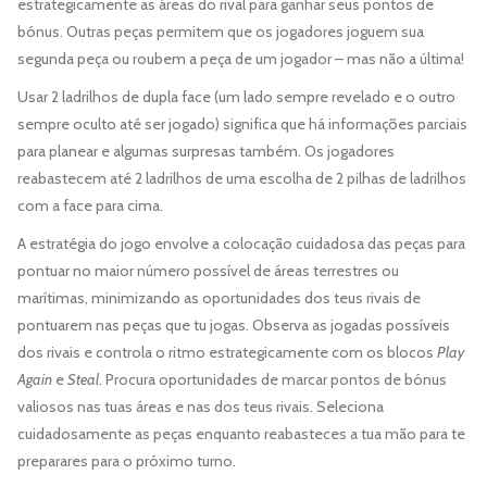
estrategicamente as áreas do rival para ganhar seus pontos de
bónus. Outras peças permitem que os jogadores joguem sua
segunda peça ou roubem a peça de um jogador – mas não a última!
Usar 2 ladrilhos de dupla face (um lado sempre revelado e o outro
sempre oculto até ser jogado) significa que há informações parciais
para planear e algumas surpresas também. Os jogadores
reabastecem até 2 ladrilhos de uma escolha de 2 pilhas de ladrilhos
com a face para cima.
A estratégia do jogo envolve a colocação cuidadosa das peças para
pontuar no maior número possível de áreas terrestres ou
marítimas, minimizando as oportunidades dos teus rivais de
pontuarem nas peças que tu jogas. Observa as jogadas possíveis
dos rivais e controla o ritmo estrategicamente com os blocos
Play
Again
e
Steal
. Procura oportunidades de marcar pontos de bónus
valiosos nas tuas áreas e nas dos teus rivais. Seleciona
cuidadosamente as peças enquanto reabasteces a tua mão para te
preparares para o próximo turno.