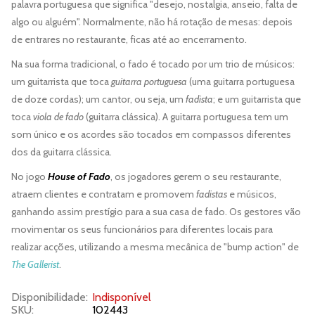
palavra portuguesa que significa "desejo, nostalgia, anseio, falta de
algo ou alguém". Normalmente, não há rotação de mesas: depois
de entrares no restaurante, ficas até ao encerramento.
Na sua forma tradicional, o fado é tocado por um trio de músicos:
um guitarrista que toca
guitarra portuguesa
(uma guitarra portuguesa
de doze cordas); um cantor, ou seja, um
fadista
; e um guitarrista que
toca
viola de fado
(guitarra clássica). A guitarra portuguesa tem um
som único e os acordes são tocados em compassos diferentes
dos da guitarra clássica.
No jogo
House of Fado
, os jogadores gerem o seu restaurante,
atraem clientes e contratam e promovem
fadistas
e músicos,
ganhando assim prestígio para a sua casa de fado. Os gestores vão
movimentar os seus funcionários para diferentes locais para
realizar acções, utilizando a mesma mecânica de "bump action" de
The Gallerist
.
Disponibilidade:
Indisponível
SKU:
102443