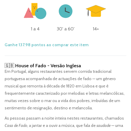
1 a 4
30' a 60'
14+
Ganhe 137.98 pontos ao comprar este item
🇬🇧 House of Fado - Versão Inglesa
Em Portugal, alguns restaurantes servem comida tradicional
portuguesa acompanhada de actuações de fado — um género
musical que remonta à década de 1820 em Lisboa e que é
frequentemente caracterizado por melodias e letras melancólicas,
muitas vezes sobre o mar ou a vida dos pobres, imbuídas de um
sentimento de resignação, destino e melancolia.
As pessoas passam a noite inteira nestes restaurantes, chamados
Casa de Fado
, a jantar e a ouvir a música, que fala de
saudade
— uma