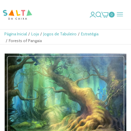
0
Página Inicial
Loja
Jogos de Tabuleiro
Estratégia
Forests of Pangaia