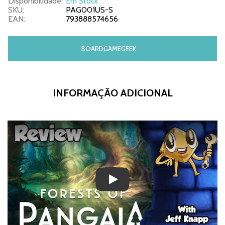
Disponibilidade:
Em Stock
SKU:
PAG001US-S
EAN:
793888574656
BOARDGAMEGEEK
INFORMAÇÃO ADICIONAL
Play