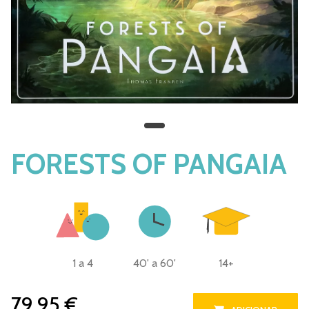
FORESTS OF PANGAIA
1 a 4
40' a 60'
14+
79,95 €