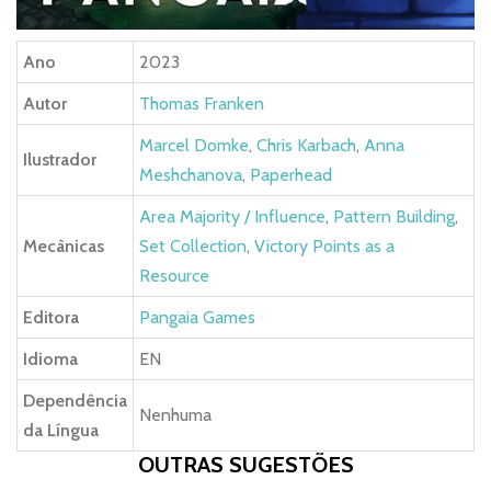
Ano
2023
Autor
Thomas Franken
Marcel Domke
,
Chris Karbach
,
Anna
Ilustrador
Meshchanova
,
Paperhead
Area Majority / Influence
,
Pattern Building
,
Mecânicas
Set Collection
,
Victory Points as a
Resource
Editora
Pangaia Games
Idioma
EN
Dependência
Nenhuma
da Língua
OUTRAS SUGESTÕES