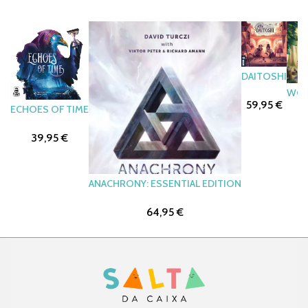
DAITOSHI
WOO
59,95 €
ECHOES OF TIME
5
39,95 €
ANACHRONY: ESSENTIAL EDITION
64,95 €