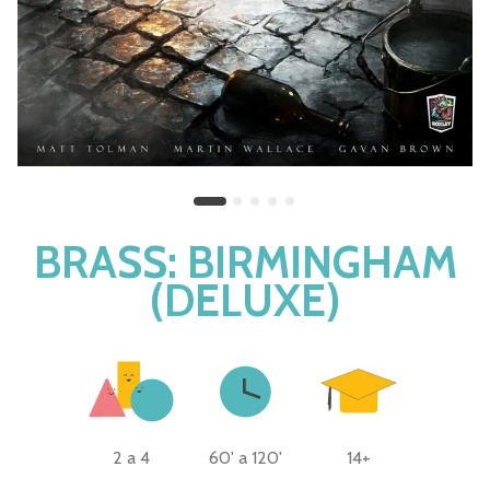
BRASS: BIRMINGHAM
(DELUXE)
2 a 4
60' a 120'
14+