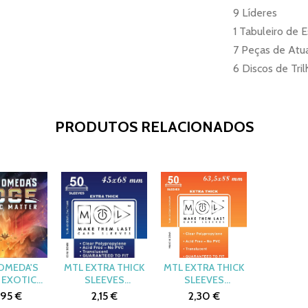
9 Líderes
1 Tabuleiro de 
7 Peças de Atu
6 Discos de Tri
PRODUTOS RELACIONADOS
OMEDA'S
MTL EXTRA THICK
MTL EXTRA THICK
 EXOTIC
SLEEVES
SLEEVES
R PROMO
45X68MM (50)
63,5X88MM (50)
,95 €
2,15 €
2,30 €
KIT