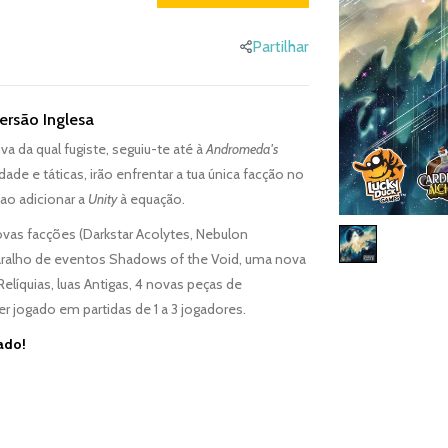
Partilhar
ersão Inglesa
va da qual fugiste, seguiu-te até à
Andromeda's
dade e táticas, irão enfrentar a tua única facção no
ao adicionar a
Unity
à equação.
novas facções (Darkstar Acolytes, Nebulon
baralho de eventos Shadows of the Void, uma nova
líquias, luas Antigas, 4 novas peças de
 jogado em partidas de 1 a 3 jogadores.
ado!