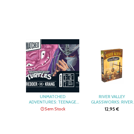
UPGRADE KIT
UNMATCHED
RIVER VALLEY
ADVENTURES: TEENAGE
GLASSWORKS: RIVER
MUTANT NINJA TURTLES –
GLASS AND OTHER
Sem Stock
12,95 €
SHREDDER AND KRANG
SUNDRIES