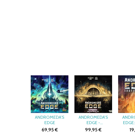
ANDROMEDA'S
ANDROMEDA'S
ANDR
EDGE
EDGE -
EDGE:
SUPERNOVA
MATTE
69,95 €
99,95 €
19
COMPONENT