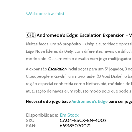
Adicionar à wishlist
🇬🇧 Andromeda's Edge: Escalation Expansion - V
Muitas faces, um só propósito –
Unity
, a autoridade opressi
Edge
. Nove líderes da
Unity
, com diferentes níveis de dificul
modo solo. Ou aumenta o desafio num jogo multijogador 
A expansão
Escalation
inclui peças para um 5º jogador, 3 
Cloudpeople e Krawln), um novo raider (O Void Drake), o 
região especial conhecida como Nethervoid, módulos de Re
atualização de naves e um robusto modo solo que pode ser
Necessita do jogo base
Andromeda's Edge
para ser jog
Disponibilidade:
Em Stock
SKU:
CA04-ESCX-EN-4002
EAN:
669185070071