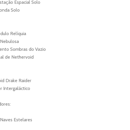
Estação Espacial Solo
Sonda Solo
dulo Relíquia
 Nebulosa
vento Sombras do Vazio
al de Nethervoid
id Drake Raider
r Intergaláctico
dores:
 Naves Estelares