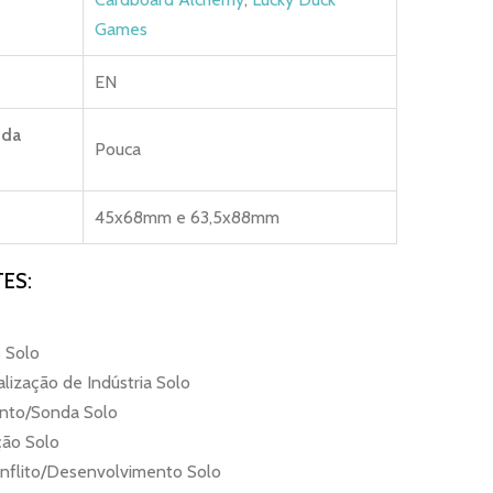
Games
EN
 da
Pouca
45x68mm e 63,5x88mm
ES:
 Solo
alização de Indústria Solo
ento/Sonda Solo
ção Solo
onflito/Desenvolvimento Solo