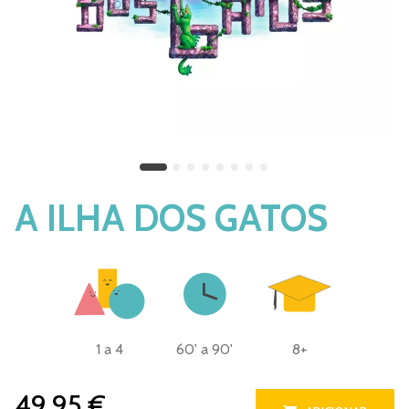
A ILHA DOS GATOS
1 a 4
60' a 90'
8+
49,95 €