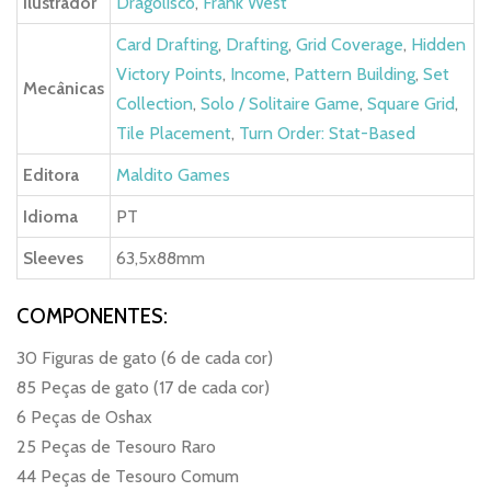
Ilustrador
Dragolisco
,
Frank West
Card Drafting
,
Drafting
,
Grid Coverage
,
Hidden
Victory Points
,
Income
,
Pattern Building
,
Set
Mecânicas
Collection
,
Solo / Solitaire Game
,
Square Grid
,
Tile Placement
,
Turn Order: Stat-Based
Editora
Maldito Games
Idioma
PT
Sleeves
63,5x88mm
COMPONENTES:
30 Figuras de gato (6 de cada cor)
85 Peças de gato (17 de cada cor)
6 Peças de Oshax
25 Peças de Tesouro Raro
44 Peças de Tesouro Comum