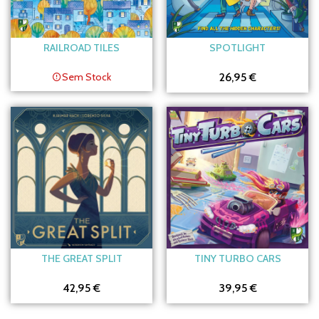
RAILROAD TILES
SPOTLIGHT
Sem Stock
26,95 €
THE GREAT SPLIT
TINY TURBO CARS
42,95 €
39,95 €