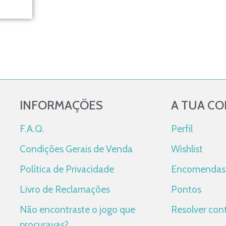
INFORMAÇÕES
A TUA C
F.A.Q.
Perfil
Condições Gerais de Venda
Wishlist
Política de Privacidade
Encomendas
Livro de Reclamações
Pontos
Não encontraste o jogo que
Resolver con
procuravas?