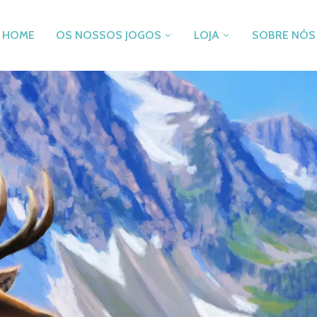
HOME
OS NOSSOS JOGOS
LOJA
SOBRE NÓS
SKY TEAM
JOGOS DE TABULEIR
PANDA
PUZZLES
PÉ DE FEIJÃO
ACESSÓRIOS
PAPEL & MAR SALGADO
RECOMENDAÇÕES
DECRYPTO
PROMOÇÕES
FLAMECRAFT
OUTLET
CASCADIA
VALE DE COMPRAS
ZOMBIE KIDZ EVOLUTION
TAKENOKO